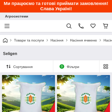
Ми працюємо та готові приймати замовлення!
Слава Україні!
Агросистеми
Товари та послуги
Насіння
Насіння ячменю
Насі
Seligen
Сортування
0
Фільтри