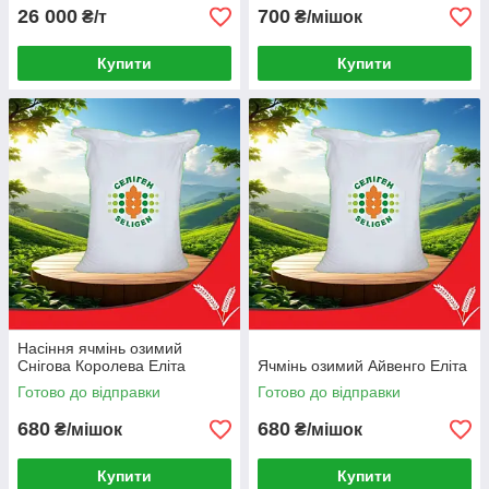
26 000
700
₴/т
₴/мішок
Купити
Купити
Насіння ячмінь озимий
Снігова Королева Еліта
Ячмінь озимий Айвенго Еліта
Готово до відправки
Готово до відправки
680
680
₴/мішок
₴/мішок
Купити
Купити