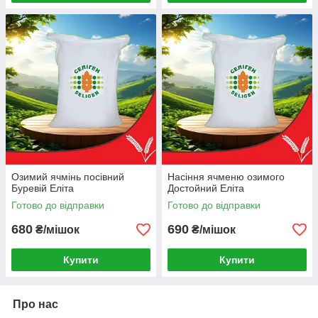
Озимий ячмінь посівний
Насіння ячменю озимого
Буревій Еліта
Достойний Еліта
Готово до відправки
Готово до відправки
680
690
₴/мішок
₴/мішок
Купити
Купити
Про нас