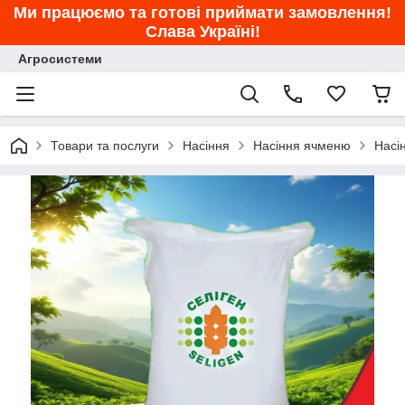
Ми працюємо та готові приймати замовлення!
Слава Україні!
Агросистеми
Товари та послуги
Насіння
Насіння ячменю
Насі