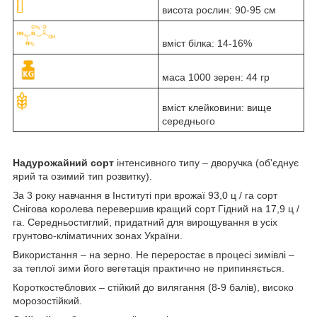
висота рослин: 90-95 см
вміст білка: 14-16%
маса 1000 зерен: 44 гр
вміст клейковини: вище
середнього
Надурожайний сорт
інтенсивного типу – дворучка (об'єднує
ярий та озимий тип розвитку).
За 3 року навчання в Інституті при врожаї 93,0 ц / га сорт
Снігова королева перевершив кращий сорт Гідний на 17,9 ц /
га. Середньостиглий, придатний для вирощування в усіх
грунтово-кліматичних зонах України.
Використання – на зерно. Не переростає в процесі зимівлі –
за теплої зими його вегетація практично не припиняється.
Короткостеблових – стійкий до вилягання (8-9 балів), високо
морозостійкий.