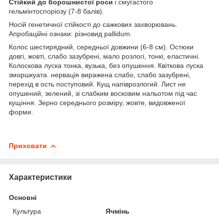
Стійкий до борошнистої роси
і смугастого
гельмінтоспоріозу (7-8 балів).
Носій генетичної стійкості до сажкових захворювань.
Апробаційні ознаки: різновид pallidum.
Колос шестирядний, середньої довжини (6-8 см). Остюки
довгі, жовті, слабо зазубрені, мало розлогі, тонкі, еластичні.
Колоскова луска тонка, вузька, без опушення. Квіткова луска
зморшкуата. нервація виражена слабо, слабо зазубрені,
перехід в ость поступовий. Кущ напіврозлогий. Лист не
опушений, зелений, зі слабким восковим нальотом під час
кущіння. Зерно середнього розміру, жовте, видовженої
форми.
Приховати
Характеристики
Основні
Культура
Ячмінь