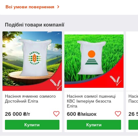
Всі умови повернення
Подібні товари компанії
Насіння ячменю озимого
Насіння озимої пшениці
Насі
Достойний Еліта
КВС Імперіум безоста
Пасо
Еліта
26 000
600
26 
₴/т
₴/мішок
Купити
Купити