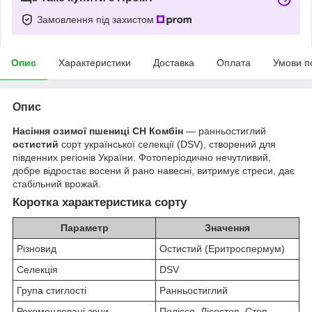
Замовлення під захистом
Опис
Характеристики
Доставка
Оплата
Умови п
Опис
Насіння озимої пшениці СН Комбін
— ранньостиглий
остистий
сорт української селекції (DSV), створений для
південних регіонів України. Фотоперіодично нечутливий,
добре відростає восени й рано навесні, витримує стреси, дає
стабільний врожай.
Коротка характеристика сорту
Параметр
Значення
Різновид
Остистий (Еритроспермум)
Селекція
DSV
Група стиглості
Ранньостиглий
Рекомендовані зони
Полісся, Лісостеп, Степ