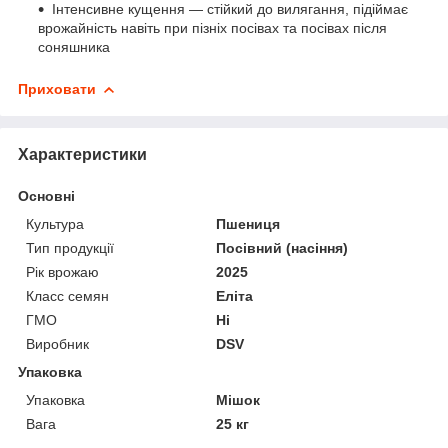
Інтенсивне кущення — стійкий до вилягання, підіймає
врожайність навіть при пізніх посівах та посівах після
соняшника
Приховати
Характеристики
Основні
Культура
Пшениця
Тип продукції
Посівний (насіння)
Рік врожаю
2025
Класс семян
Еліта
ГМО
Ні
Виробник
DSV
Упаковка
Упаковка
Мішок
Вага
25 кг