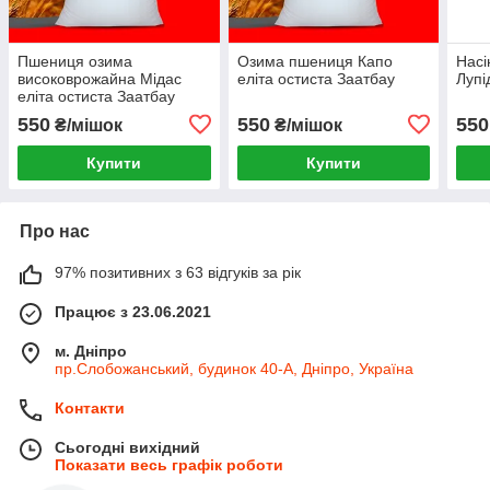
Пшениця озима
Озима пшениця Капо
Насі
високоврожайна Мідас
еліта остиста Заатбау
Лупі
еліта остиста Заатбау
550
550
550
₴/мішок
₴/мішок
Купити
Купити
Про нас
97% позитивних з 63 відгуків за рік
Працює з 23.06.2021
м. Дніпро
пр.Слобожанський, будинок 40-А, Дніпро, Україна
Контакти
Сьогодні вихідний
Показати весь графік роботи