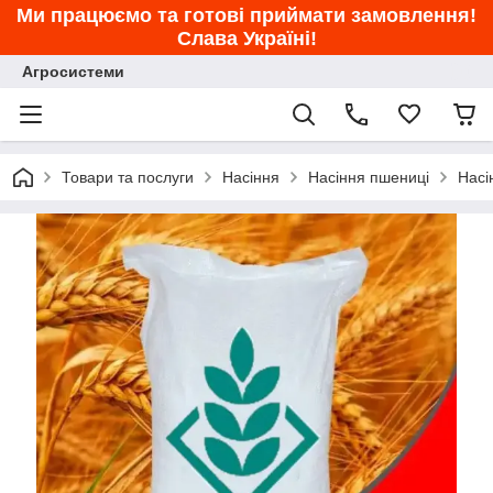
Ми працюємо та готові приймати замовлення!
Слава Україні!
Агросистеми
Товари та послуги
Насіння
Насіння пшениці
Насі