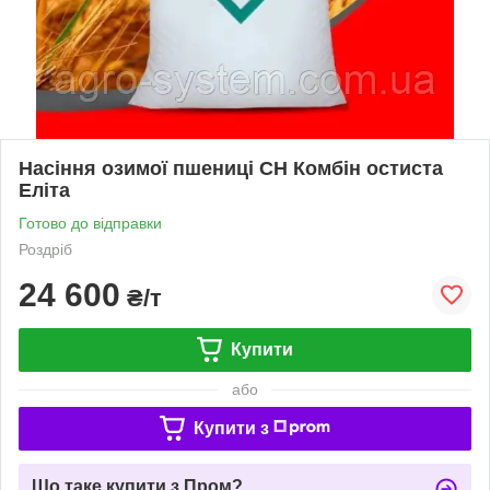
Насіння озимої пшениці СН Комбін остиста
Еліта
Готово до відправки
Роздріб
24 600
₴/т
Купити
або
Купити з
Що таке купити з Пром?