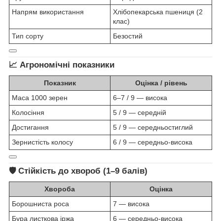
Напрям використання
Хлібопекарська пшениця (2
клас)
Тип сорту
Безостий
📈
Агрономічні показники
Показник
Оцінка / рівень
Маса 1000 зерен
6–7 / 9 — висока
Колосіння
5 / 9 — середній
Достигання
5 / 9 — середньостиглий
Зернистість колосу
6 / 9 — середньо‑висока
🛡️
Стійкість до хвороб (1–9 балів)
Хвороба
Оцінка
Борошниста роса
7 — висока
Бура листкова іржа
6 — середньо‑висока