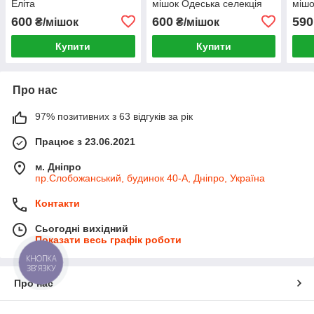
Еліта
мішок Одеська селекція
мішо
600
600
590
₴/мішок
₴/мішок
Купити
Купити
Про нас
97% позитивних з 63 відгуків за рік
Працює з 23.06.2021
м. Дніпро
пр.Слобожанський, будинок 40-А, Дніпро, Україна
Контакти
Сьогодні вихідний
Показати весь графік роботи
КНОПКА
ЗВ'ЯЗКУ
Про нас