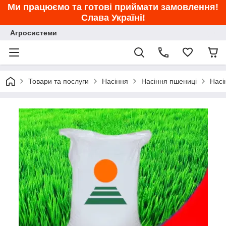
Ми працюємо та готові приймати замовлення!
Слава Україні!
Агросистеми
Товари та послуги
Насіння
Насіння пшениці
Насі