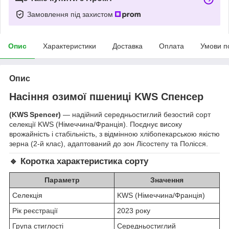
Замовлення під захистом
Опис
Характеристики
Доставка
Оплата
Умови п
Опис
Насіння озимої пшениці KWS Спенсер
(KWS Spencer)
— надійний середньостиглий безостий сорт
селекції KWS (Німеччина/Франція). Поєднує високу
врожайність і стабільність, з відмінною хлібопекарською якістю
зерна (2-й клас), адаптований до зон Лісостепу та Полісся.
🔹
Коротка характеристика сорту
Параметр
Значення
Селекція
KWS (Німеччина/Франція)
Рік реєстрації
2023 року
Група стиглості
Середньостиглий