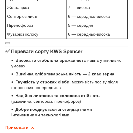
Жовта іржа
7 — висока
Септоріоз листя
6 — середньо‑висока
Піренофороз
5 — середня
Фузаріоз колосу
6 — середньо‑висока
✅
Переваги сорту KWS Spencer
Висока та стабільна врожайність
навіть у мінливих
умовах
Відмінна хлібопекарська якість — 2 клас зерна
Гнучкість у строках сівби
, можливість посіву після
стерньових попередників
Надійна листкова та колосова стійкість
(ржавчина, септоріоз, піренофороз)
Добре поєднується зі стандартними
інтенсивними технологіями
Приховати