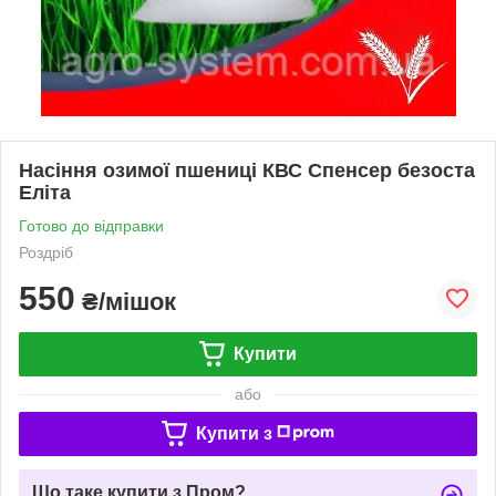
Насіння озимої пшениці КВС Спенсер безоста
Еліта
Готово до відправки
Роздріб
550
₴/мішок
Купити
або
Купити з
Що таке купити з Пром?