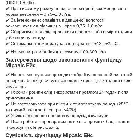
(ВВСН 59–65).
✔️ При високому ризику поширення хвороб рекомендована
норма внесення – 0,75–1,0 л/га.
✔️ За інтенсивних опадів та підвищеної вологості
рекомендується підвищена норма 0,75–1,0 л/га.
✔️ Обприскування слід проводити в ранкові або вечірні години
у безвітряну погоду.
✔️ Оптимальна температура застосування: +12...+25°C.
✔️ Норма витрати робочого розчину: 100-300 л/га
Застереження щодо використання фунгіциду
Міравіс Ейс
✔️ Не рекомендується проводити обробку по вологій листковій
поверхні або якщо очікуються опади через 1,5–2 години після
внесення.
✔️ Робочий розчин слід використати протягом 24 годин після
приготування.
✔️ Не застосовувати при високих температурах понад +25°C
та низькій вологості повітря (<40%).
✔️ Уникати знесення препарату на сусідні культури.
✔️ Після роботи з препаратом ретельно промити бак, штанги
й форсунки обприскувача.
Сумісність фунгіциду Міравіс Ейс