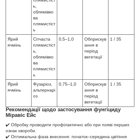
ь,
облямівко
ва
плямистіст
ь
Ярий
Сітчаста
0,5–1,0
Обприскув
1 / 35
ячмінь
плямистіст
ання в
ь,
період
облямівко
вегетації
ва
плямистіст
ь
Ярий
Фузаріоз,
0,75–1,0
Обприскув
1 / 35
ячмінь
альтернарі
ання в
оз
період
вегетації
Рекомендації щодо застосування фунгіциду
Міравіс Ейс
✔️ Обробку проводити профілактично або при появі перших
ознак хвороби.
✔️ Оптимальна фаза внесення: початок–середина цвітіння