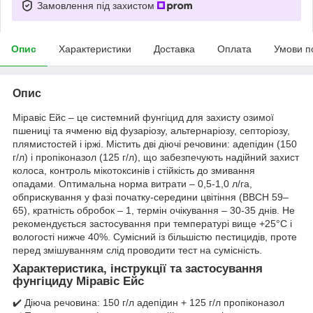
Замовлення під захистом
Опис
Характеристики
Доставка
Оплата
Умови п
Опис
Міравіс Ейс – це системний фунгіцид для захисту озимої
пшениці та ячменю від фузаріозу, альтернаріозу, септоріозу,
плямистостей і іржі. Містить дві діючі речовини: адепідин (150
г/л) і пропіконазол (125 г/л), що забезпечують надійний захист
колоса, контроль мікотоксинів і стійкість до змивання
опадами. Оптимальна норма витрати – 0,5-1,0 л/га,
обприскування у фазі початку-середини цвітіння (ВВСН 59–
65), кратність обробок – 1, термін очікування – 30-35 днів. Не
рекомендується застосування при температурі вище +25°С і
вологості нижче 40%. Сумісний із більшістю пестицидів, проте
перед змішуванням слід проводити тест на сумісність.
Характеристика, інструкції та застосування
фунгіциду Міравіс Ейс
✔️ Діюча речовина: 150 г/л адепідин + 125 г/л пропіконазол