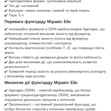
✔️ Препаративна форма: суспензійна емульсія
✔️ Тип дії: системний
✔️ Культури: озима пшениця, озимий та ярий ячмінь
✔️ Тара: 5 л
Переваги фунгіциду Міравіс Ейс
✔️ Інноваційна формула із SDHI-карбоксамідом Адепідин, що
забезпечує потужний механізм захисту від фузаріозу.
✔️ Найширший спектр захисту колоса від фузаріозу,
альтернаріозу, плямистостей і септоріозу.
✔️ Контроль мікотоксинів (особливо Т–2), що покращує якість
зерна.
✔️ Висока стійкість до змивання дощем та фотостабільність.
✔️ Два різні механізми дії, що унеможливлюють розвиток
резистентності.
✔️ Тривалий період захисту за рахунок рівномірного розподілу
у восковому шарі рослин.
Механізм дії фунгіциду Міравіс Ейс
✔️ Адепідин (SDHI) – новітній карбоксамід, що блокує
фермент сукцинатдегідрогеназу (SDHI), викликаючи
порушення дихальних процесів у патогенів.
✔️ Пропіконазол – системний триазольний фунгіцид, що
інгібує біосинтез стеролів у клітинних мембранах грибів,