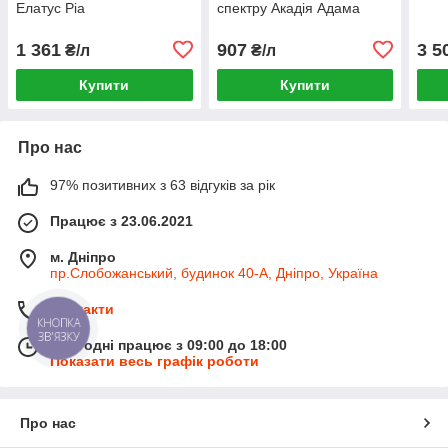
Елатус Ріа
спектру Акадія Адама
1 361
907
3 5
₴/л
₴/л
Купити
Купити
Про нас
97% позитивних з 63 відгуків за рік
Працює з 23.06.2021
м. Дніпро
пр.Слобожанський, будинок 40-А, Дніпро, Україна
Контакти
КНОПКА
ЗВ'ЯЗКУ
Сьогодні працює з 09:00 до 18:00
Показати весь графік роботи
Про нас