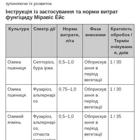
зупиняючи їх розвиток.
Інструкція із застосування та норми витрат
фунгіциду Міравіс Ейс
Культура
Спектр дії
Норма
Фаза
Кратність
витрати,
внесення
обробок /
л/га
Термін
очікуванн
я, днів
Озима
Септоріоз,
0,5–1,0
Обприскув
1 / 30
пшениця
бура іржа
ання в
період
вегетації
Озима
Фузаріоз,
0,75–1,0
Обприскув
1 / 30
пшениця
альтернарі
ання в
оз
період
вегетації
Озимий
Фузаріоз,
0,5–1,0
Обприскув
1 / 35
ячмінь
альтернарі
ання в
оз,
період
сітчаста
вегетації
плямистіст