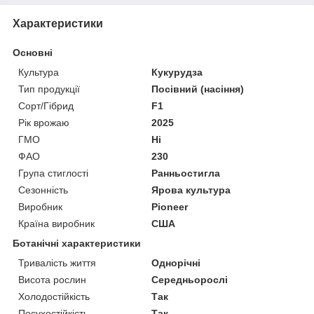
Характеристики
Основні
Культура
Кукурудза
Тип продукції
Посівний (насіння)
Сорт/Гібрид
F1
Рік врожаю
2025
ГМО
Ні
ФАО
230
Група стиглості
Ранньостигла
Сезонність
Ярова культура
Виробник
Pioneer
Країна виробник
США
Ботанічні характеристики
Тривалість життя
Однорічні
Висота рослин
Середньорослі
Холодостійкість
Так
Посухостійкість
Так