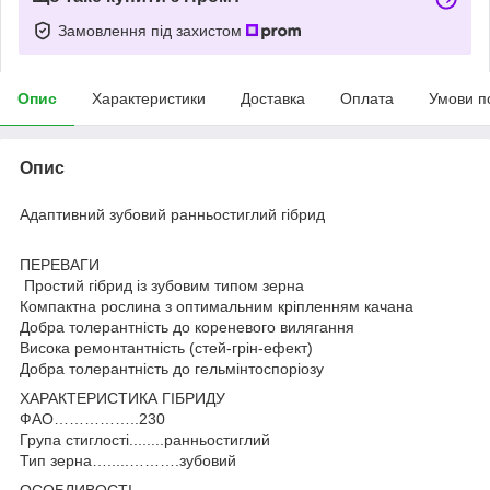
Замовлення під захистом
Опис
Характеристики
Доставка
Оплата
Умови п
Опис
Адаптивний зубовий ранньостиглий гібрид
ПЕРЕВАГИ
Простий гібрид із зубовим типом зерна
Компактна рослина з оптимальним кріпленням качана
Добра толерантність до кореневого вилягання
Висока ремонтантність (стей-грін-ефект)
Добра толерантність до гельмінтоспоріозу
ХАРАКТЕРИСТИКА ГІБРИДУ
ФАО……………..230
Група стиглості........ранньостиглий
Тип зерна….....……….зубовий
ОСОБЛИВОСТІ