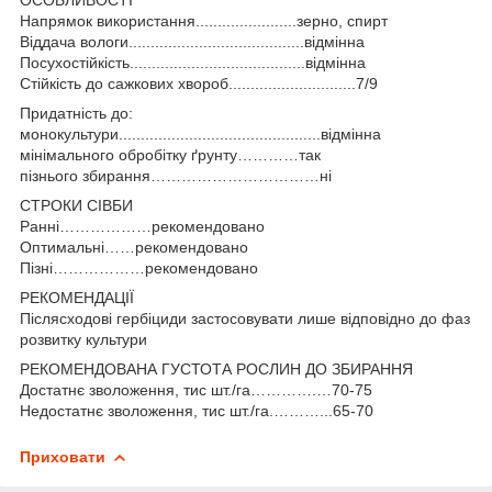
Напрямок використання.......................зерно, спирт
Віддача вологи........................................відмінна
Посухостійкість........................................відмінна
Стійкість до сажкових хвороб.............................7/9
Придатність до:
монокультури..............................................відмінна
мінімального обробітку ґрунту…………так
пізнього збирання……………………………ні
СТРОКИ СІВБИ
Ранні………………рекомендовано
Оптимальні……рекомендовано
Пізні………………рекомендовано
РЕКОМЕНДАЦІЇ
Післясходові гербіциди застосовувати лише відповідно до фаз
розвитку культури
РЕКОМЕНДОВАНА ГУСТОТА РОСЛИН ДО ЗБИРАННЯ
Достатнє зволоження, тис шт./га………….…70-75
Недостатнє зволоження, тис шт./га.………...65-70
Приховати