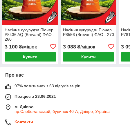
Насіння кукурудзи Піонер
Насіння кукурудзи Піонер
Насі
P8436 AQ (Brevant) ФАО -
Р8556 (Brevant) ФАО - 270
Р781
260
3 100
3 088
3 0
₴/мішок
₴/мішок
Купити
Купити
Про нас
97% позитивних з 63 відгуків за рік
Працює з 23.06.2021
м. Дніпро
пр.Слобожанський, будинок 40-А, Дніпро, Україна
Контакти