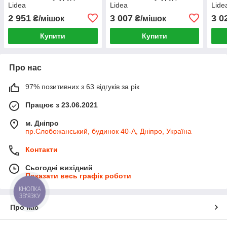
Lidea
Lidea
Lide
2 951
3 007
3 0
₴/мішок
₴/мішок
Купити
Купити
Про нас
97% позитивних з 63 відгуків за рік
Працює з 23.06.2021
м. Дніпро
пр.Слобожанський, будинок 40-А, Дніпро, Україна
Контакти
Сьогодні вихідний
Показати весь графік роботи
КНОПКА
ЗВ'ЯЗКУ
Про нас