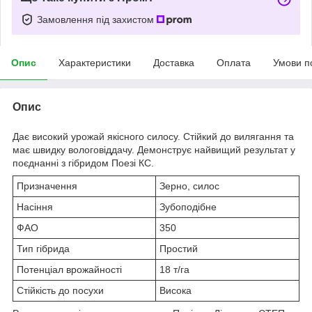
Замовлення під захистом
Опис
Характеристики
Доставка
Оплата
Умови п
Опис
Дає високий урожай якісного силосу. Стійкий до вилягання та
має швидку вологовіддачу. Демонструє найвищий результат у
поєднанні з гібридом Поезі КС.
Призначення
Зерно, силос
Насіння
Зубоподібне
ФАО
350
Тип гібрида
Простий
Потенціал врожайності
18 т/га
Стійкість до посухи
Висока