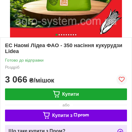
ЕС Наомі Лідеа ФАО - 350 насіння кукурудзи
Lidea
Готово до відправки
Роздріб
3 066
₴/мішок
Купити
або
Купити з
Що таке купити з Пром?