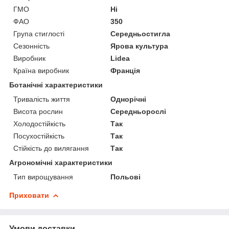
ГМО
Ні
ФАО
350
Група стиглості
Середньостигла
Сезонність
Ярова культура
Виробник
Lidea
Країна виробник
Франція
Ботанічні характеристики
Тривалість життя
Однорічні
Висота рослин
Середньорослі
Холодостійкість
Так
Посухостійкість
Так
Стійкість до вилягання
Так
Агрономічні характеристики
Тип вирощування
Польові
Приховати
Умови доставки