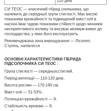
120 днів
СИ ТЕОС — класичний гібрид соняшника, що
належить до середньої групи стиглості. Має високі
показники врожайності та підвищений вміст олії в
насінні.Імає чудові показники стійкості щодо чинників
несприятливого впливу та висуває мінімум вимог до
господарства, у яких його експлуатують.
Рекомендована зона вирощування — Лісопеп,
Ступінь, напівлісся
ОСНОВНІ ХАРАКТЕРИСТИКИ ГІБРИДА
ПІДСОЛОЧНИКА
СИ ТЕОС
:
Група стиглості — середньосстиглий.
Період вегетації — 110-120 днів.
Висота рослин — 170-190 см.
Вміст олії — 51-53%.
Потенціал врожайності — 9.
Стабільність врожаю — 9.