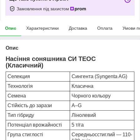
Замовлення під захистом
Опис
Характеристики
Доставка
Оплата
Умови п
Опис
Насіння соняшника СИ ТЕОС
(Класичний)
Селекция
Сингента (Syngenta AG)
Технологія
Класична
Семена
Чорного кольору
Стійкість до зарази
A–G
Тип гібриду
Лінолевий
Потенціал врожайності
5 т/га
Група стиглості
Середньосстиглий — 110-