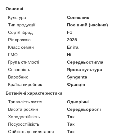
Основні
Культура
Соняшник
Тип продукції
Посівний (насіння)
Сорт/Гібрид
F1
Рік врожаю
2025
Класс семян
Еліта
ГМО
Ні
Група стиглості
Середньостигла
Сезонність
Ярова культура
Виробник
Syngenta
Країна виробник
Франція
Ботанічні характеристики
Тривалість життя
Однорічні
Висота рослин
Середньорослі
Холодостійкість
Так
Посухостійкість
Так
Стійкість до вилягання
Так