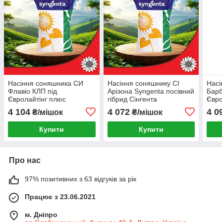
Насіння соняшника СИ
Насіння соняшнику СІ
Насі
Флавіо КЛП під
Арізона Syngenta посівний
Барб
Євролайтінг плюс
гібрид Сінгента
Євро
Syngenta посівний гібрид
гібр
4 104
4 072
4 0
₴/мішок
₴/мішок
Clearfield Plus
Купити
Купити
Про нас
97% позитивних з 63 відгуків за рік
Працює з 23.06.2021
м. Дніпро