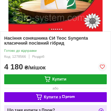
Насіння соняшника СИ Теос Syngenta
класичний посівний гібрид
Готово до відправки
Код: 1278566
Роздріб
4 180
₴/мішок
Купити
або
Купити з
Що таке купити з Пром?