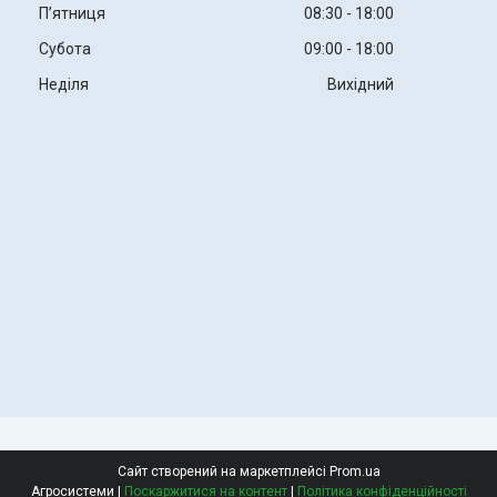
Пʼятниця
08:30
18:00
Субота
09:00
18:00
Неділя
Вихідний
Сайт створений на маркетплейсі
Prom.ua
Агросистеми |
Поскаржитися на контент
|
Політика конфіденційності