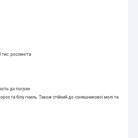
тис. рослин/га.
ість до посухи.
роз та білу гниль. Також стійкий до соняшникової молі та