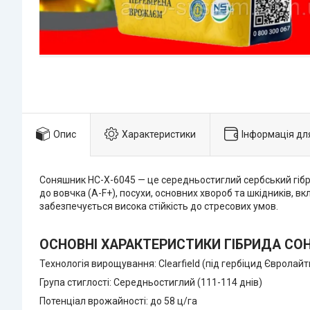
Опис
Характеристики
Інформація дл
Соняшник НС-Х-6045 — це середньостиглий сербський гібрид
до вовчка (A-F+), посухи, основних хвороб та шкідників, в
забезпечується висока стійкість до стресових умов.
ОСНОВНІ ХАРАКТЕРИСТИКИ ГІБРИДА СОН
Технологія вирощування: Clearfield (під гербіцид Євролайт
Група стиглості: Середньостиглий (111-114 днів)
Потенціал врожайності: до 58 ц/га