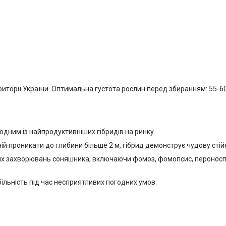
иторії України. Оптимальна густота рослин перед збиранням: 55-60 
одним із найпродуктивніших гібридів на ринку.
ній проникати до глибини більше 2 м, гібрид демонструє чудову стійк
овних захворювань соняшника, включаючи фомоз, фомопсис, пероноспо
більність під час несприятливих погодних умов.