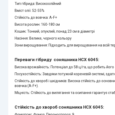
Тип гібрида: Високоолійний
Вміст олії: 52-55%
Стійкість до вовчка: A-F+
Висота рослин: 160-180 см
Кошик: Тонкий, опуклий, понад 23 см в діаметрі
Насіння: Велике, чорного кольору
Зони вирощування: Підходить для вирощування на всій тер
Переваги гібриду соняшника НСХ 6045:
Висока врожайність: Потенціал до 58 ц/га, що робить його 
Посухостійкість: Завдяки потужній кореневій системі, здат
Стійкість до хвороб і шкідників: Висока стійкість до осн
вовчка (A-F+).
Міцність: Стійкість до вилягання та осипання гарантує ста
Стійкість до хвороб соняшника НСХ 6045:
Фомопсис, Фомоз, Пероноспороз: 9