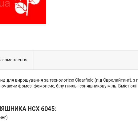
я замовлення
 для вирощування за технологією Clearfield (під Євролайтинг), з п
ключаючи фомоз, фомопсис, білу гниль і соняшникову міль. Вміст олі
ЯШНИКА НСХ 6045:
инг)