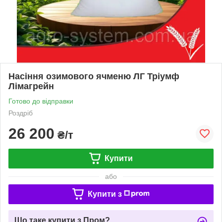
Насіння озимового ячменю ЛГ Тріумф
Лімагрейн
Готово до відправки
Роздріб
26 200
₴/т
Купити
або
Купити з
Що таке купити з Пром?