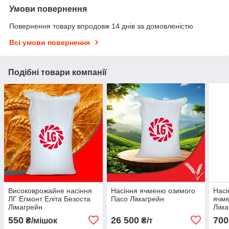
Умови повернення
Повернення товару впродовж 14 днів за домовленістю
Всі умови повернення
Подібні товари компанії
Високоврожайне насіння
Насіння ячменю озимого
Насі
ЛГ Егмонт Еліта Безоста
Пасо Лімагрейн
ячм
Лімагрейн
Ліма
550
26 500
700
₴/мішок
₴/т