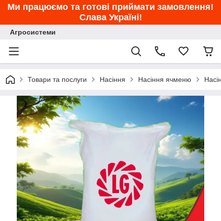
Ми працюємо та готові приймати замовлення!
Слава Україні!
Агросистеми
Товари та послуги
Насіння
Насіння ячменю
Насі