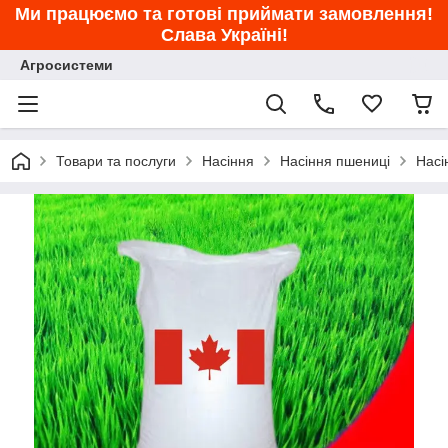
Ми працюємо та готові приймати замовлення!
Слава Україні!
Агросистеми
Товари та послуги
Насіння
Насіння пшениці
Насі