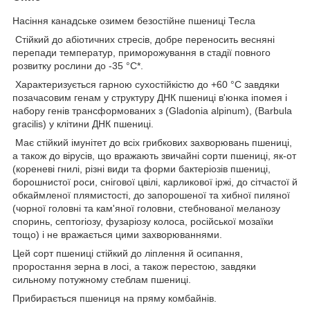
Насіння канадське озимем безостійне пшениці Тесла
Стійкий до абіотичних стресів, добре переносить весняні
перепади температур, приморожування в стадії повного
розвитку рослини до -35 °C*.
Характеризується гарною сухостійкістю до +60 °C завдяки
позачасовим генам у структуру ДНК пшениці в'юнка іпомея і
набору генів трансформованих з (Gladonia alpinum), (Barbula
gracilis) у клітини ДНК пшениці.
Має стійкий імунітет до всіх грибкових захворювань пшениці,
а також до вірусів, що вражають звичайні сорти пшениці, як-от
(кореневі гнилі, різні види та форми бактеріозів пшениці,
борошнистої роси, снігової цвілі, карликової іржі, до сітчастої й
обкаймленої плямистості, до запорошеної та хибної пиляної
(чорної головні та кам'яної головни, стебнованої меланозу
споринь, септoriозу, фузаріозу колоса, російської мозаїки
тощо) і не вражається цими захворюваннями.
Цей сорт пшениці стійкий до ліплення й осипання,
проростання зерна в лосі, а також перестою, завдяки
сильному потужному стеблам пшениці.
Прибирається пшениця на пряму комбайнів.