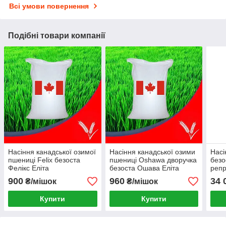
Всі умови повернення
Подібні товари компанії
Насіння канадської озимої
Насіння канадської озими
Насі
пшениці Felix безоста
пшениці Oshawa дворучка
безо
Фелікс Еліта
безоста Ошава Еліта
репр
мішок
900
960
34 
₴/мішок
₴/мішок
Купити
Купити