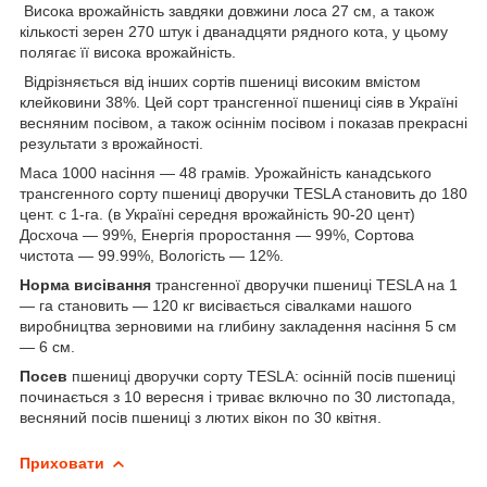
Висока врожайність завдяки довжини лоса 27 см, а також
кількості зерен 270 штук і дванадцяти рядного кота, у цьому
полягає її висока врожайність.
Відрізняється від інших сортів пшениці високим вмістом
клейковини 38%. Цей сорт трансгенної пшениці сіяв в Україні
весняним посівом, а також осіннім посівом і показав прекрасні
результати з врожайності.
Маса 1000 насіння — 48 грамів. Урожайність канадського
трансгенного сорту пшениці дворучки TESLA становить до 180
цент. с 1-га. (в Україні середня врожайність 90-20 цент)
Досхоча — 99%, Енергія проростання — 99%, Сортова
чистота — 99.99%, Вологість — 12%.
Норма висівання
трансгенної дворучки пшениці TESLA на 1
— га становить — 120 кг висівається сівалками нашого
виробництва зерновими на глибину закладення насіння 5 см
— 6 см.
Посев
пшениці дворучки сорту TESLA: осінній посів пшениці
починається з 10 вересня і триває включно по 30 листопада,
весняний посів пшениці з лютих вікон по 30 квітня.
Приховати