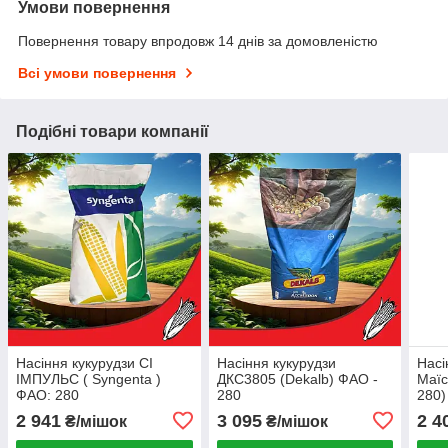
Умови повернення
Повернення товару впродовж 14 днів за домовленістю
Всі умови повернення
Подібні товари компанії
Насіння кукурудзи СІ
Насіння кукурудзи
Насі
ІМПУЛЬС ( Syngenta )
ДКС3805 (Dekalb) ФАО -
Маїс
ФАО: 280
280
280)
2 941
3 095
2 4
₴/мішок
₴/мішок