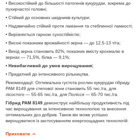
•
Високостійкий до більшості патогенів кукурудзи, зокрема до
пухирчастої головні;
•
Стійкий до основних шкідників культури;
•
Надзвичайно стійкий проти ламання та стеблинної ламкості;
•
Вирізняється гарною сухостійкістю;
•
Високі показники врожайності зерна — до 12,5-13 т/га;
•
Вихід зерна становить 82%, показник вмісту крохмалю в
зернах — 71,5%, білка — 9,1%;
•
Невибагливий до умов вирощування;
•
Придатний до інтенсивного рільництва.
Рекомендації: Оптимальна густота рослин кукурудзи гібриду
РАМ 8149 для степової зони становить 55 тис./га, для
лісостого — 55-65 тис./га, для Полісся — 65-70 тис./га.
Гібрид РАМ 8149
демонструє найбільшу продуктивність під
час вирощування за інтенсивною технологією та внесення
оптимальних доз добрив. Також він може успішно
вирощуватися із застосуванням енергоощадних технологій.
Приховати