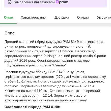
Замовлення під захистом
Опис
Характеристики
Доставка
Оплата
Умови п
Опис
Простий зерновий гібрид кукурудзи РАМ 8149 є новинкою на
ринку та рекомендований до вирощування в степній,
лісовоспинній зоні та на території Полісся. Належить до
середньоранних сортів. У Національний реєстр сортів України
доданий 2016 року. Оригінатором насіння є науково-
продуктивна агрокорпорація "Степна".
Рослини кукурудзи гібриду РАМ 8149 не кущіться,
вирізняються високим зростом (270 см) і мають на основному
стебел 15-17 листя. Початок характеризується циліндричною
формою і порівняно невеликою довжиною — 18-20 см.
Кріпиться на висоті 110 см. Стрижень качанка — червоний,
кількість рядів зерен — 12-14. Зерна мають жовто-
жовтогарячий колір і належать до проміжного типу.
Особливості гібрида РАМ 8149: