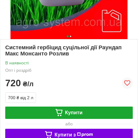
Системний гербіцид суцільної дії Раундап
Макс Монсанто Розлив
В наявності
Опт і роздріб
720
₴/л
700 ₴
від 2 л
Купити
або
Купити з