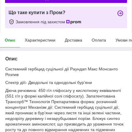
Що таке купити з Пром?
Замовлення під захистом
Опис
Характеристики
Доставка
Оплата
Умови п
Опис
Системний гербіцид суцільної дії Раундап Макс Монсанто
Розлив
Спектр діїї- Дводольні та однодольні бур'яни
Діюча речовина: 450 г/л гліфосату у кислотному еквіваленті
(551 г/л у формі калійної солі гліфосату). Запатентована
Трансорб™ Технологія Препаративна форма: розчинний
концентрат Механізм дії: Системний гербіцид суцільної дії,
який проникає в бур'яни через листя та інші зелені частини,
недозрілу деревину і незарубцьовані порізи. Блокує синтез
ароматичних амінокислот, що призводить до ураження точок
росту та до повного відмирання надземних та підземних