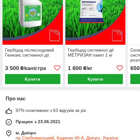
Гербіцид післясходовий
Гербіцид системної дії
Селе
Генезис системної дії
МЕТРИЗАН пакет 1 кг
сист
розл
3 500
1 600
650
₴/каністра
₴/кг
Купити
Купити
Про нас
97% позитивних з 63 відгуків за рік
Працює з 23.06.2021
м. Дніпро
пр.Слобожанський, будинок 40-А, Дніпро, Україна