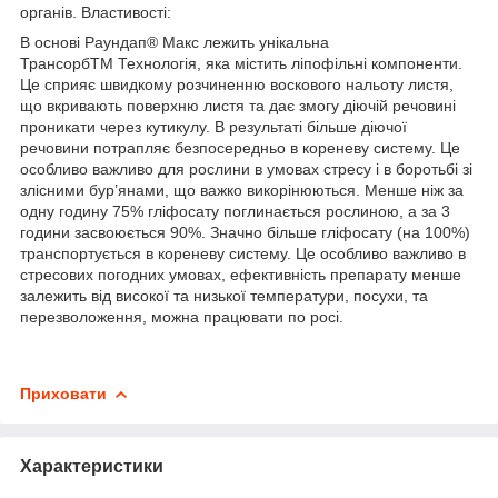
органів. Властивості:
В основі Раундап
®
Макс лежить унікальна
Трансорб
ТМ
Технологія, яка містить ліпофільні компоненти.
Це сприяє швидкому розчиненню воскового нальоту листя,
що вкривають поверхню листя та дає змогу діючій речовині
проникати через кутикулу. В результаті більше діючої
речовини потрапляє безпосередньо в кореневу систему. Це
особливо важливо для рослини в умовах стресу і в боротьбі зі
злісними бур’янами, що важко викорінюються. Менше ніж за
одну годину 75% гліфосату поглинається рослиною, а за 3
години засвоюється 90%. Значно більше гліфосату (на 100%)
транспортується в кореневу систему. Це особливо важливо в
стресових погодних умовах, ефективність препарату менше
залежить від високої та низької температури, посухи, та
перезволоження, можна працювати по росі.
Приховати
Характеристики