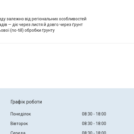
циду залежно від регіональних особливостей
дів — діє через листя й довго через ґрунт
ої (no-till) обробки ґрунту
Графік роботи
Понеділок
08:30
18:00
Вівторок
08:30
18:00
Середа
08:30
18:00