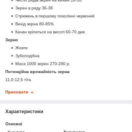
Число рядів зерен на качані 16-18
Зерен в ряду 36-38
Стрижень в першому поколінні червоний
Вихід зерна 80-85%
Качан кріпиться на висоті 60-70 див.
Зерно
Жовте
Зубоподібна
Маса 1000 зерен 270-280 р.
Потенційна врожайність зерна
11,0-12,5 т/га
Приховати
Характеристики
Основні
Культура
Кукурудза