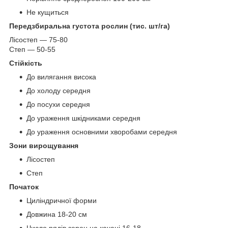
Не кущиться
Передзбиральна густота рослин (тис. шт/га)
Лісостеп — 75-80
Степ — 50-55
Стійкість
До вилягання висока
До холоду середня
До посухи середня
До ураження шкідниками середня
До ураження основними хворобами середня
Зони вирощування
Лісостеп
Степ
Початок
Циліндричної форми
Довжина 18-20 см