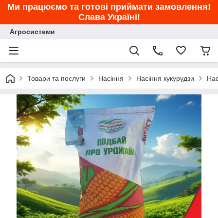
Ми працюємо та готові приймати замовлення!
Слава Україні!
Агросистеми
Товари та послуги
Насіння
Насіння кукурудзи
Нас