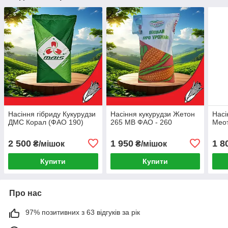
Насіння гібриду Кукурудзи
Насіння кукурудзи Жетон
Насі
ДМС Корал (ФАО 190)
265 МВ ФАО - 260
Мео
2 500
1 950
1 8
₴/мішок
₴/мішок
Купити
Купити
Про нас
97% позитивних з 63 відгуків за рік