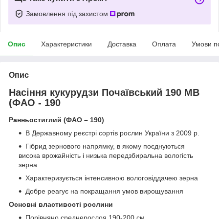
Замовлення під захистом
Опис
Характеристики
Доставка
Оплата
Умови п
Опис
Насіння кукурудзи Почаївський 190 МВ
(ФАО - 190
Ранньостиглий (ФАО – 190)
В Державному реєстрі сортів рослин України з 2009 р.
Гібрид зернового напрямку, в якому поєднуються
висока врожайність і низька передзбиральна вологість
зерна
Характеризується інтенсивною вологовіддачею зерна
Добре реагує на покращання умов вирощування
Основні властивості рослини
Порівняно среднерослоя 190-200 см