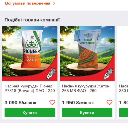
Всі умови повернення
Подібні товари компанії
Насіння кукурудзи Піонер
Насіння кукурудзи Жетон
Насі
Р7818 (Brevant) ФАО - 240
265 МВ ФАО - 260
350 
3 090
1 950
1 8
₴/мішок
₴/мішок
Купити
Купити