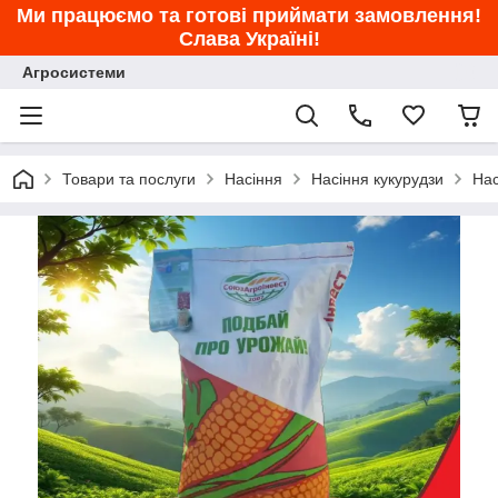
Ми працюємо та готові приймати замовлення!
Слава Україні!
Агросистеми
Товари та послуги
Насіння
Насіння кукурудзи
Нас