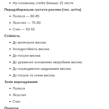
На головному стеблі близько 15 листя
Передзбиральна густота рослин (тис. шт/га)
Полісся — 80-85
Лісостеп — 75-80
Степ — 50-55
Стійкість
До вилягання висока
Холодостійкість висока
До посухи висока
До ураження основними хворобами висока
До пошкодження шкідниками висока
До посухи та спеки висока
Зони вирощування
Полісся
Лісостеп
Степ
Початок