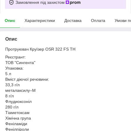
Замовлення під захистом
Опис
Характеристики
Доставка
Оплата
Умови п
Опис
Протруювач Круїзер ОSR 322 FS TH
Реєстрант:
ТОВ "Сингента"
Упаковка:
5 л
Вміст діючої речовини:
33,3 г/л
металаксилу–М
8 г/л
Флудиоксоніл
280 г/л
Тіаметоксам
Хімічна група
Феніламіди
Фенілпіроли