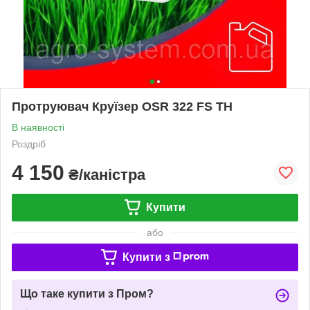
Протруювач Круїзер ОSR 322 FS TH
В наявності
Роздріб
4 150
₴/каністра
Купити
або
Купити з
Що таке купити з Пром?