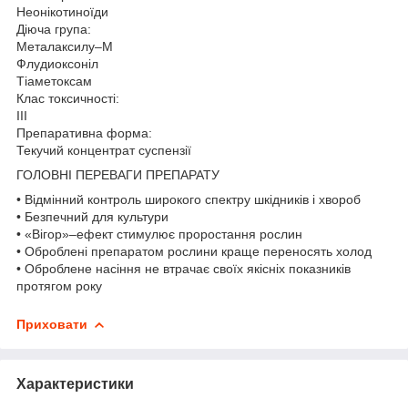
Неонікотиноїди
Діюча група:
Металаксилу–М
Флудиоксоніл
Тіаметоксам
Клас токсичності:
III
Препаративна форма:
Текучий концентрат суспензії
ГОЛОВНІ ПЕРЕВАГИ ПРЕПАРАТУ
• Відмінний контроль широкого спектру шкідників і хвороб
• Безпечний для культури
• «Вігор»–ефект стимулює проростання рослин
• Оброблені препаратом рослини краще переносять холод
• Оброблене насіння не втрачає своїх якісніх показників
протягом року
Приховати
Характеристики