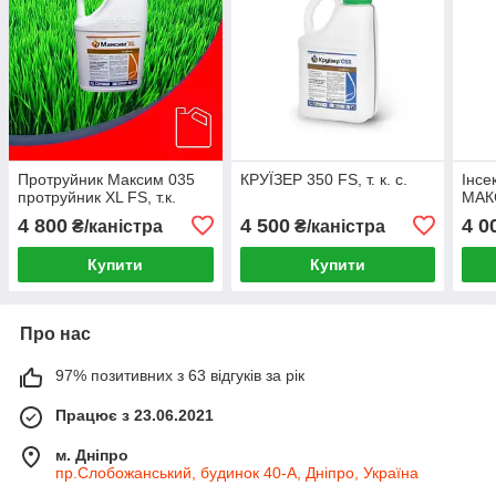
Протруйник Максим 035
КРУЇЗЕР 350 FS, т. к. с.
Інсе
протруйник XL FS, т.к.
МАК
4 800
4 500
4 0
₴/каністра
₴/каністра
Купити
Купити
Про нас
97% позитивних з 63 відгуків за рік
Працює з 23.06.2021
м. Дніпро
пр.Слобожанський, будинок 40-А, Дніпро, Україна