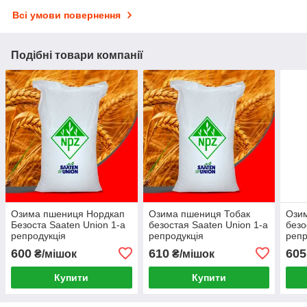
Всі умови повернення
Подібні товари компанії
Озима пшениця Нордкап
Озима пшениця Тобак
Ози
Безоста Saaten Union 1-а
безостая Saaten Union 1-а
безо
репродукція
репродукція
репр
600
610
605
₴/мішок
₴/мішок
Купити
Купити