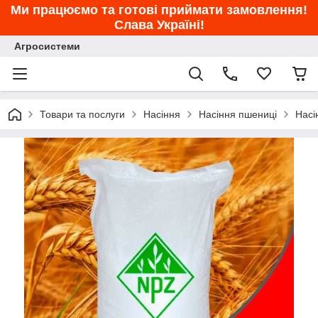
Ми працюємо та готові приймати замовлення!
Слава Україні!
Агросистеми
Товари та послуги
Насіння
Насіння пшениці
Насі