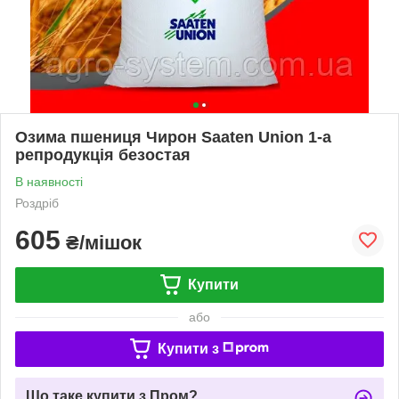
Озима пшениця Чирон Saaten Union 1-а
репродукція безостая
В наявності
Роздріб
605
₴/мішок
Купити
або
Купити з
Що таке купити з Пром?