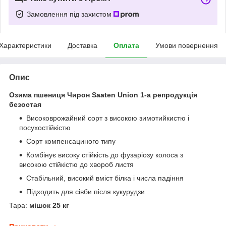
Замовлення під захистом
Характеристики
Доставка
Оплата
Умови повернення
Опис
Озима пшениця Чирон Saaten Union 1-а репродукція
безостая
Високоврожайний сорт з високою зимотийкистю і
посухостійкістю
Сорт компенсациного типу
Комбінує високу стійкість до фузаріозу колоса з
високою стійкістю до хвороб листя
Стабільний, високий вміст білка і числа падіння
Підходить для сівби після кукурудзи
Тара:
мішок 25 кг