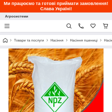
Ми працюємо та готові приймати замовлення!
Слава Україні!
Агросистеми
Товари та послуги
Насіння
Насіння пшениці
Насі