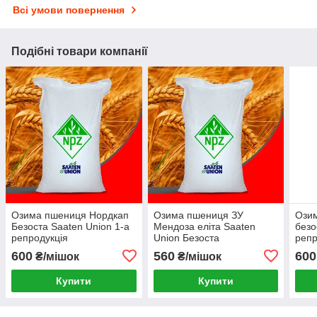
Всі умови повернення
Подібні товари компанії
Озима пшениця Нордкап
Озима пшениця ЗУ
Ози
Безоста Saaten Union 1-а
Мендоза еліта Saaten
безо
репродукція
Union Безоста
репр
600
560
600
₴/мішок
₴/мішок
Купити
Купити