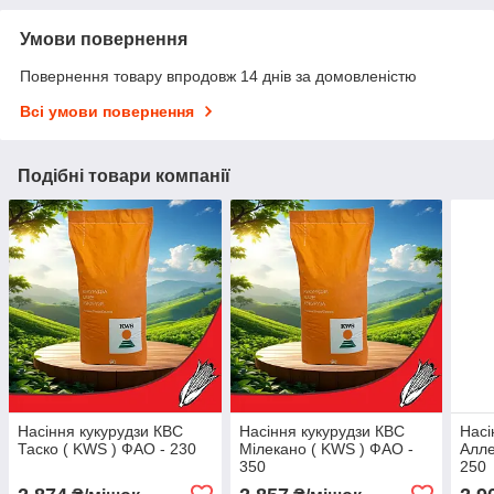
Умови повернення
Повернення товару впродовж 14 днів за домовленістю
Всі умови повернення
Подібні товари компанії
Насіння кукурудзи КВС
Насіння кукурудзи КВС
Насі
Таско ( KWS ) ФАО - 230
Мілекано ( KWS ) ФАО -
Алле
350
250