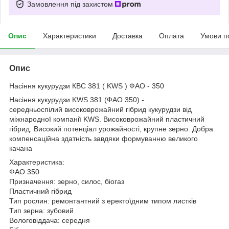
Замовлення під захистом
Опис
Характеристики
Доставка
Оплата
Умови п
Опис
Насіння кукурудзи КВС 381 ( KWS ) ФАО - 350
Насіння кукурудзи KWS 381 (ФАО 350) -
середньоспілий високоврожайний гібрид кукурудзи від
міжнародної компанії KWS. Високоврожайний пластичний
гібрид. Високий потенціал урожайності, крупне зерно. Добра
компенсаційна здатність завдяки формуванню великого
качана
Характеристика:
ФАО 350
Призначення: зерно, силос, біогаз
Пластичний гібрид
Тип рослин: ремонтантний з еректоїдним типом листків
Тип зерна: зубовий
Вологовіддача: середня