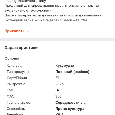
Гібрид пластичного типу
Придатний для вирощування як за інтенсивною, так і за
екстенсивною технологіями
Висока толерантність до посухи та стійкість до вилягання
Потенціал: зерна – 16 т/га,зеленої маси – 80 т/га
Приховати
Характеристики
Основні
Культура
Кукурудза
Тип продукції
Посівний (насіння)
Сорт/Гібрид
F1
Рік врожаю
2025
ГМО
Ні
ФАО
350
Група стиглості
Середньостигла
Сезонність
Ярова культура
Виробник
KWS