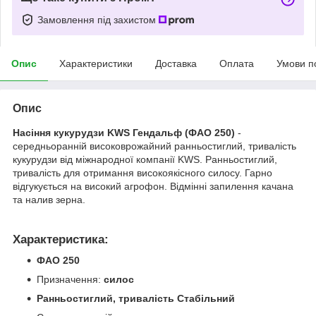
Замовлення під захистом
Опис
Характеристики
Доставка
Оплата
Умови п
Опис
Насіння кукурудзи KWS Гендальф (ФАО 250)
-
середньоранній високоврожайний ранньостиглий, тривалість
кукурудзи від міжнародної компанії KWS. Ранньостиглий,
тривалість для отримання високоякісного силосу. Гарно
відгукується на високий агрофон. Відмінні запилення качана
та налив зерна.
Характеристика:
ФАО 250
Призначення:
силос
Ранньостиглий, тривалість Стабільний