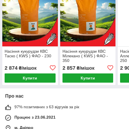
Насіння кукурудзи КВС
Насіння кукурудзи КВС
Насі
Таско ( KWS ) ФАО - 230
Мілекано ( KWS ) ФАО -
Алле
350
250
2 874
2 857
2 9
₴/мішок
₴/мішок
Купити
Купити
Про нас
97% позитивних з 63 відгуків за рік
Працює з 23.06.2021
м. Дніпро