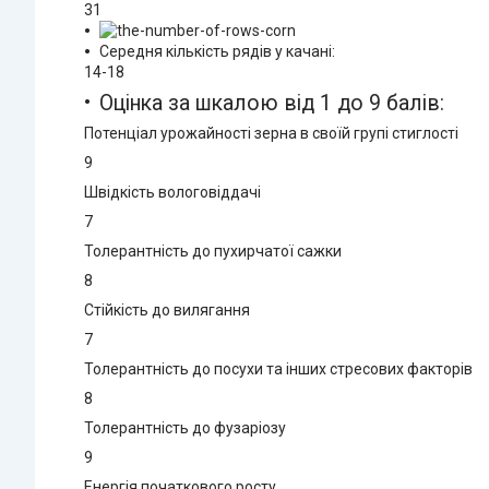
31
Середня кількість рядів у качані:
14-18
Оцінка за шкалою від 1 до 9 балів:
Потенціал урожайності зерна в своїй групі стиглості
9
Швідкість вологовіддачі
7
Толерантність до пухирчатої сажки
8
Стійкість до вилягання
7
Толерантність до посухи та інших стресових факторів
8
Толерантність до фузаріозу
9
Енергія початкового росту