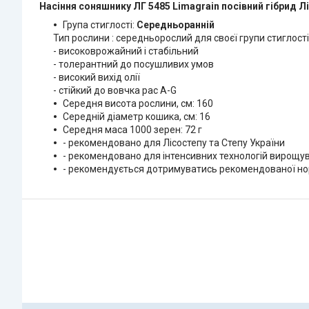
Насіння соняшнику ЛГ 5485 Limagrain посівний гібрид Л
Група стиглості:
Середньоранній
Тип рослини : середньорослий для своєї групи стиглості
- високоврожайний і стабільний
- толерантний до посушливих умов
- високий вихід олії
- стійкий до вовчка рас А-G
Середня висота рослини, см: 160
Середній діаметр кошика, см: 16
Середня маса 1000 зерен: 72 г
- рекомендовано для Лісостепу та Степу України
- рекомендовано для інтенсивних технологій вирощу
- рекомендується дотримуватись рекомендованої но