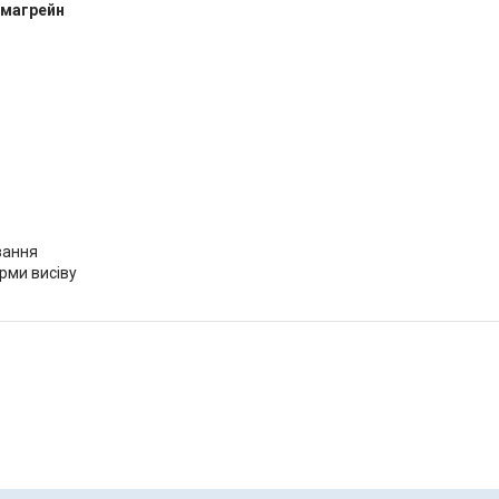
імагрейн
вання
рми висіву