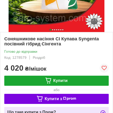
Соняшникове насіння СІ Купава Syngenta
посівний гібрид Сінгента
Готово до відправки
Код: 1278579
Роздріб
4 020
₴/мішок
Купити
або
Купити з
Що таке купити з Пром?