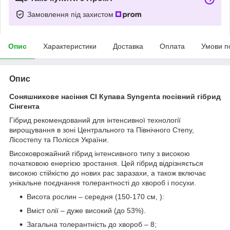
Замовлення під захистом
Опис
Характеристики
Доставка
Оплата
Умови п
Опис
Соняшникове насіння СІ Купава Syngenta посівний гібрид
Сінгента
Гібрид рекомендований для інтенсивної технології
вирощування в зоні Центрального та Північного Степу,
Лісостепу та Полісся України.
Високоврожайний гібрид інтенсивного типу з високою
початковою енергією зростання. Цей гібрид відрізняється
високою стійкістю до нових рас заразахи, а також включає
унікальне поєднання толерантності до хвороб і посухи.
Висота рослин – середня (150-170 см, ):
Вміст олії – дуже високий (до 53%).
Загальна толерантність до хвороб – 8;