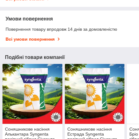
Умови повернення
Повернення товару впродовж 14 днів за домовленістю
Всі умови повернення
Подібні товари компанії
Соняшникове насіння
Соняшникове насіння
Соня
Алькантара Syngenta
Естрада Syngenta
Бріо
посівний гібрид Сінгента
посівний гібрид Сінгента
гібр