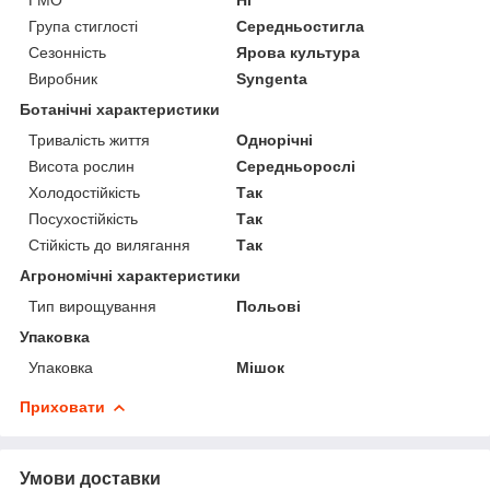
Група стиглості
Середньостигла
Сезонність
Ярова культура
Виробник
Syngenta
Ботанічні характеристики
Тривалість життя
Однорічні
Висота рослин
Середньорослі
Холодостійкість
Так
Посухостійкість
Так
Стійкість до вилягання
Так
Агрономічні характеристики
Тип вирощування
Польові
Упаковка
Упаковка
Мішок
Приховати
Умови доставки