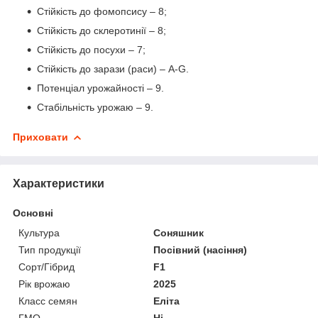
Стійкість до фомопсису – 8;
Стійкість до склеротинії – 8;
Стійкість до посухи – 7;
Стійкість до зарази (раси) – А-G.
Потенціал урожайності – 9.
Стабільність урожаю – 9.
Приховати
Характеристики
Основні
Культура
Соняшник
Тип продукції
Посівний (насіння)
Сорт/Гібрид
F1
Рік врожаю
2025
Класс семян
Еліта
ГМО
Ні