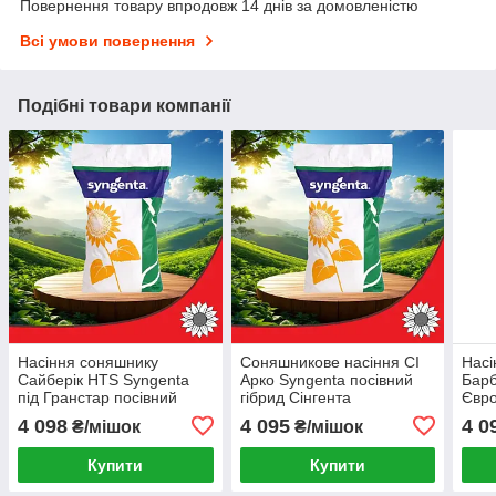
Повернення товару впродовж 14 днів за домовленістю
Всі умови повернення
Подібні товари компанії
Насіння соняшнику
Соняшникове насіння СІ
Насі
Сайберік HTS Syngenta
Арко Syngenta посівний
Барб
під Гранстар посівний
гібрид Сінгента
Євро
гібрид Сінгента
гібр
4 098
4 095
4 0
₴/мішок
₴/мішок
Купити
Купити