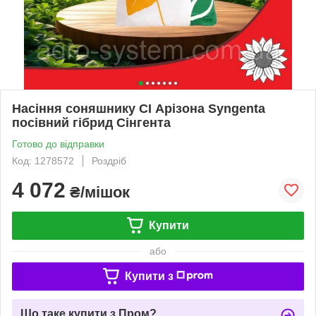
Насіння соняшнику СІ Арізона Syngenta
посівний гібрид Сінгента
Готово до відправки
Код: 1278572
Роздріб
4 072
₴/мішок
Купити
або
Купити з
Що таке купити з Пром?