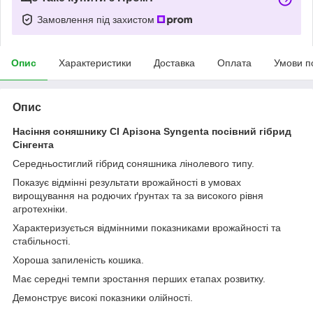
Замовлення під захистом
Опис
Характеристики
Доставка
Оплата
Умови п
Опис
Насіння соняшнику СІ Арізона Syngenta посівний гібрид
Сінгента
Середньостиглий гібрид соняшника лінолевого типу.
Показує відмінні результати врожайності в умовах
вирощування на родючих ґрунтах та за високого рівня
агротехніки.
Характеризується відмінними показниками врожайності та
стабільності.
Хороша запиленість кошика.
Має середні темпи зростання перших етапах розвитку.
Демонструє високі показники олійності.