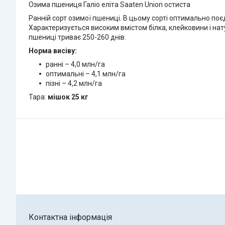
Озима пшениця Галіо еліта Saaten Union остиста
Ранній сорт озимої пшениці. В цьому сорті оптимально поє
Характеризується високим вмістом білка, клейковини і нату
пшениці триває 250-260 днів.
Норма висіву:
ранні – 4,0 млн/га
оптимальні – 4,1 млн/га
пізні – 4,2 млн/га
Тара:
мішок 25 кг