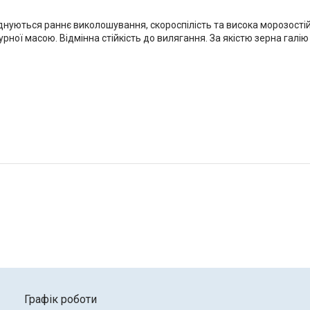
днуються раннє виколошування, скороспілість та висока морозостійк
рної масою. Відмінна стійкість до вилягання. За якістю зерна галію
Графік роботи