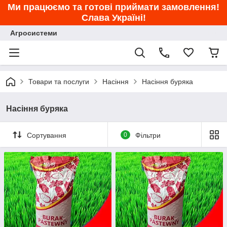
Ми працюємо та готові приймати замовлення!
Слава Україні!
Агросистеми
Товари та послуги
Насіння
Насіння буряка
Насіння буряка
Сортування
0
Фільтри