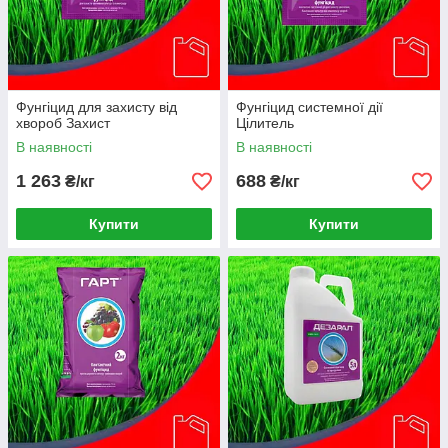
Фунгіцид для захисту від
Фунгіцид системної дії
хвороб Захист
Цілитель
В наявності
В наявності
1 263
688
₴/кг
₴/кг
Купити
Купити