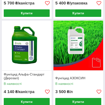
5 700
5 400
₴/каністра
₴/упаковка
Купити
Купити
Фунгіцид Альфа-Стандарт
(Дерозал)
Фунгіцид АЗОКСИН
В наявності
В наявності
4 140
3 500
₴/каністра
₴/л
Купити
Купити