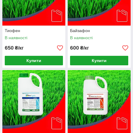
Тиофен
Байзафон
В наявності
В наявності
650
600
₴/кг
₴/кг
Купити
Купити