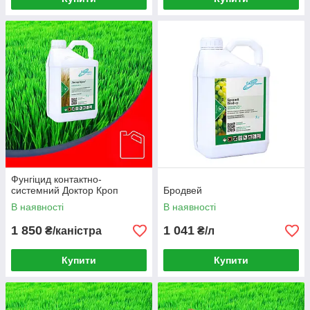
Фунгіцид контактно-
системний Доктор Кроп
Бродвей
В наявності
В наявності
1 850
1 041
₴/каністра
₴/л
Купити
Купити