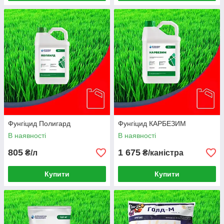
Фунгіцид Полигард
Фунгіцид КАРБЕЗИМ
В наявності
В наявності
805
1 675
₴/л
₴/каністра
Купити
Купити