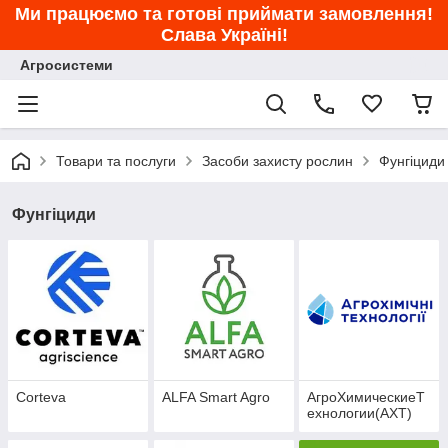
Ми працюємо та готові приймати замовлення!
Слава Україні!
Агросистеми
Товари та послуги
Засоби захисту рослин
Фунгіциди
Фунгіциди
Corteva
ALFA Smart Agro
АгроХимическиеТ
ехнологии(АХТ)