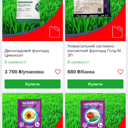
Універсальний системно-
Двоскладовий фунгіцид
контактний фунгіцид Голд-М,
Цимоксил
ЗП
В наявності
В наявності
3 700
680
₴/упаковка
₴/банка
Купити
Купити