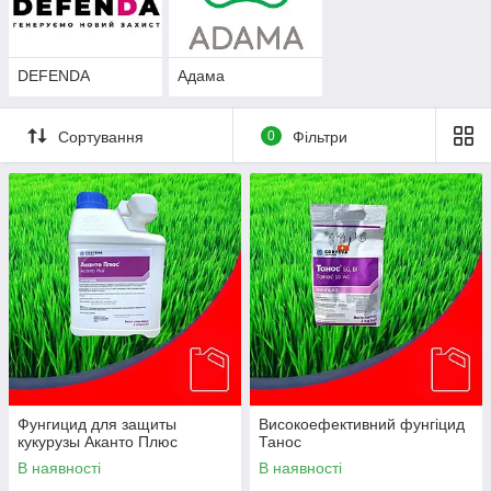
DEFENDA
Адама
Сортування
0
Фільтри
Фунгицид для защиты
Високоефективний фунгіцид
кукурузы Аканто Плюс
Танос
В наявності
В наявності