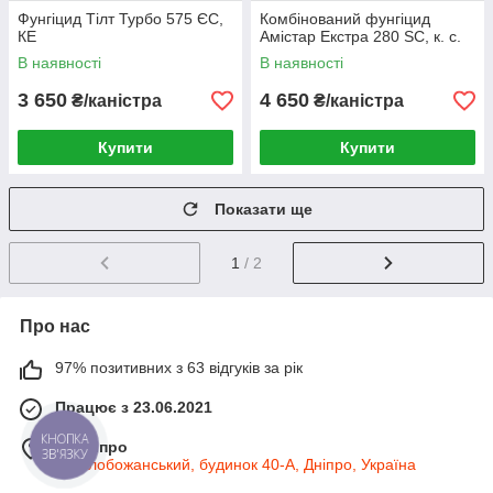
Фунгіцид Тілт Турбо 575 ЄС,
Комбінований фунгіцид
КЕ
Амістар Екстра 280 SC, к. с.
В наявності
В наявності
3 650
4 650
₴/каністра
₴/каністра
Купити
Купити
Показати ще
1
/ 2
Про нас
97% позитивних з 63 відгуків за рік
Працює з 23.06.2021
м. Дніпро
КНОПКА
ЗВ'ЯЗКУ
пр.Слобожанський, будинок 40-А, Дніпро, Україна