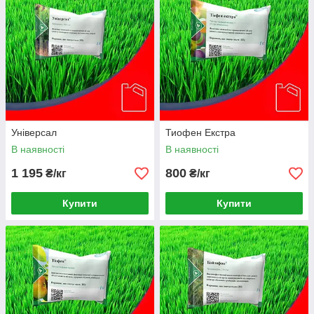
Універсал
Тиофен Екстра
В наявності
В наявності
1 195
800
₴/кг
₴/кг
Купити
Купити