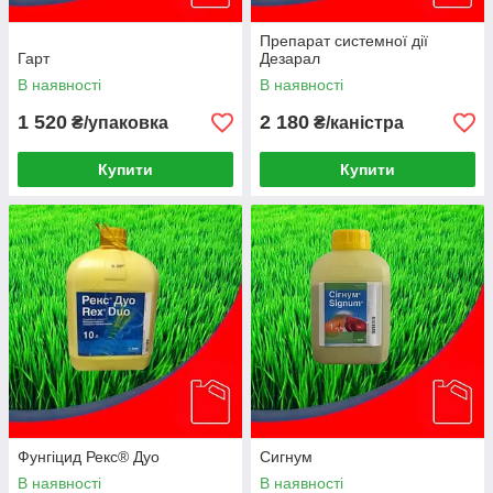
Препарат системної дії
Гарт
Дезарал
В наявності
В наявності
1 520
2 180
₴/упаковка
₴/каністра
Купити
Купити
Фунгіцид Рекс® Дуо
Сигнум
В наявності
В наявності