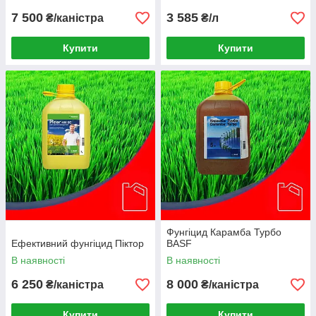
7 500
3 585
₴/каністра
₴/л
Купити
Купити
Фунгіцид Карамба Турбо
Ефективний фунгіцид Піктор
BASF
В наявності
В наявності
6 250
8 000
₴/каністра
₴/каністра
Купити
Купити